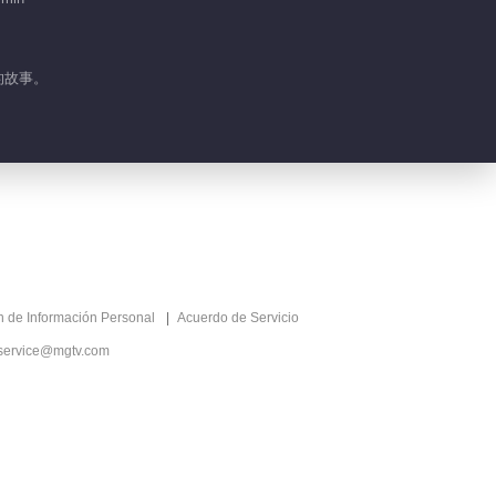
01:32
Detrás de cámaras
的故事。
EP 1 No.32 Mi
Médico
01:18
Detrás de cámaras
EP 1 No.31 Mi
Médico
01:33
Detrás de cámaras
EP 1 No.30 Mi
ón de Información Personal
Acuerdo de Servicio
Médico
service@mgtv.com
01:27
Detrás de cámaras
EP 1 No.26 Mi
Médico
01:32