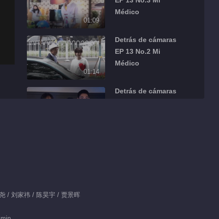
EP 13 No.3 Mi
Médico
01:09
Detrás de cámaras
EP 13 No.2 Mi
Médico
01:14
Detrás de cámaras
EP 13 No.1 Mi
Médico
01:34
Detrás de cámaras
EP 1 No.34 Mi
Médico
01:26
Detrás de cámaras
 黄尧 / 刘家祎 / 陈昊宇 / 贾景晖
EP 1 No.33 Mi
Médico
 min