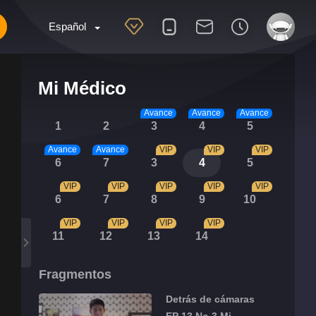
Español
Mi Médico
Avance
Avance
Avance
1
2
3
4
5
Avance
Avance
VIP
VIP
VIP
6
7
3
4
5
VIP
VIP
VIP
VIP
VIP
6
7
8
9
10
VIP
VIP
VIP
VIP
11
12
13
14
Fragmentos
Detrás de cámaras