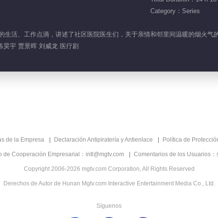
Category：Series
院医生的生活、工作点滴，讲述了社区医院医生们，关于亲情和邻里间温暖的烟火气
陈昊宇 贾景晖 刘威龙 医疗剧
as de la Empresa
Declaración Antipiratería y Antienlace
Política de Protecci
co de Cooperación Empresarial：intl@mgtv.com
Comentarios de los Usuarios：
Copyright 2006-2026 mgtv.com Corporation, All Rights Reserved
Derechos de Autor de Hunan Mgtv.com Interactive Entertainment Media Co., Ltd.
Síguenos