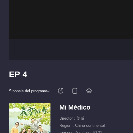
EP 4
Sinopsis del programa
Mi Médico
Director：姜威
Región：China continental
Episode Duration：60:21