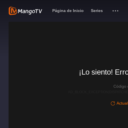
Página de Inicio
Series
¡Lo siento! Err
Código
AD_BLOCK_EXCEPTION|DISPATCHE
Actual