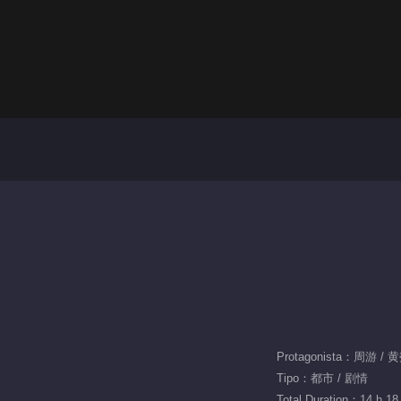
Protagonista：周游 /
Tipo：都市 / 剧情
Total Duration：14 h 18