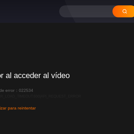
or al acceder al vídeo
 de error：022534
R_LOAD_TIMEOUT:600|API_REQUEST_ERROR
izar para reintentar