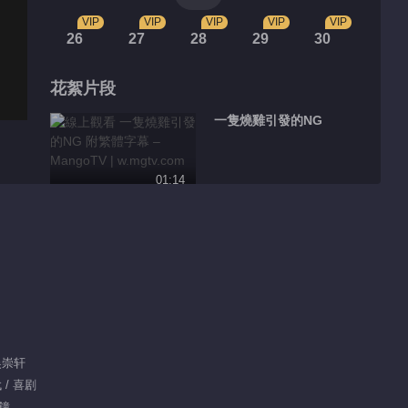
VIP
VIP
VIP
VIP
VIP
26
27
28
29
30
花絮片段
一隻燒雞引發的NG
01:14
如何正确拿捏吵架的節
奏
01:42
好兄弟“翻臉”的真實理
由
吴崇轩
01:50
 / 喜剧
張雨劍梁潔爲何笑場？
分鐘