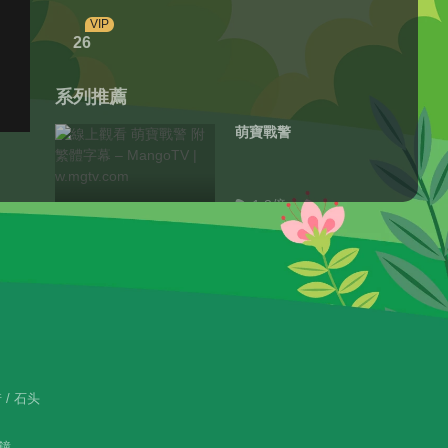
VIP
26
系列推薦
萌寶戰警
1.8億
萌寶戰警3源途之戰
1.3億
萌寶戰警4幻世蟲界
 / 石头
9476.9萬
萌寶戰警5之深海奇淵
分鐘