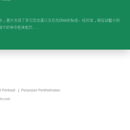
94.8M
萌宝战警5之深海奇渊
程中，意外发现了其它恐龙蛋以及恐龙DNA的秘密。经改造，萌宝战警分别
争夺愈演愈烈......
715.3K
Sorotan
【豆丁的史前笔记】恐
龙大灭绝
00:20
爆发超能力！豆丁击败
世星大帝
t Peribadi
Perjanjian Perkhidmatan
tv.com
01:43
世星大帝爆发巨大能量