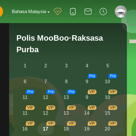
Bahasa Malaysia
Polis MooBoo·Raksasa
Purba
1
2
3
4
5
Pra
Pra
6
7
8
9
10
Pra
Pra
Pra
VIP
VIP
11
12
13
9
10
VIP
VIP
VIP
VIP
VIP
11
12
13
14
15
VIP
VIP
VIP
VIP
VIP
16
17
18
19
20