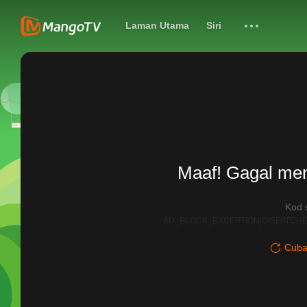
Laman Utama
Siri
Maaf! Gagal me
Kod 
AD_BLOCK_EXCEPTION|DISPATCHE
Cuba