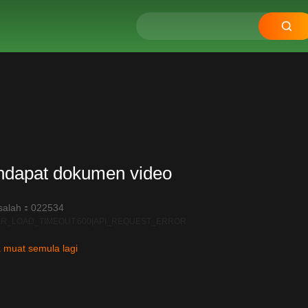
ndapat dokumen video
salah：022534
R_LOAD_TIMEOUT:600|API_REQUEST_ERROR
 muat semula lagi