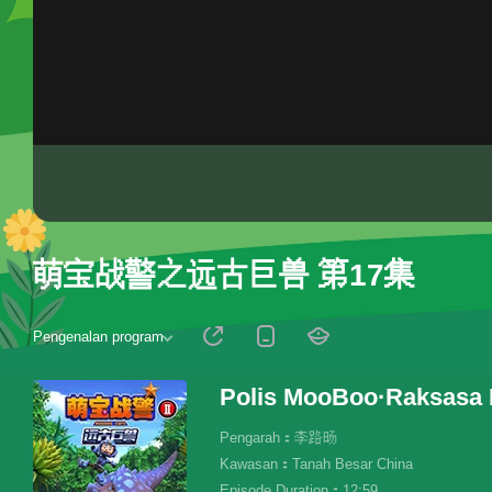
萌宝战警之远古巨兽 第17集
Pengenalan program
Polis MooBoo·Raksasa 
Pengarah：李路旸
Kawasan：Tanah Besar China
Episode Duration：12:59