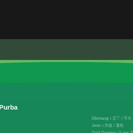
Purba
Dibintangi：豆丁 / 可乐
Jenis：热血 / 冒险
Total Duration：5 jam 37