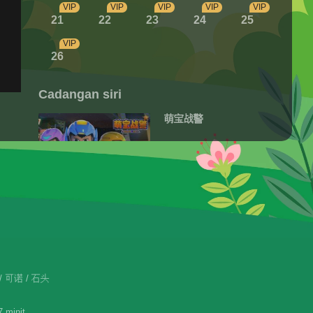
VIP
VIP
VIP
VIP
VIP
21
22
23
24
25
VIP
26
Cadangan siri
萌宝战警
180.6M
Bayi Lelaki Comel 3:
Battle of Origin
128.0M
Polis MooBoo 4 •
 / 可诺 / 石头
Dunia Serangga
 minit