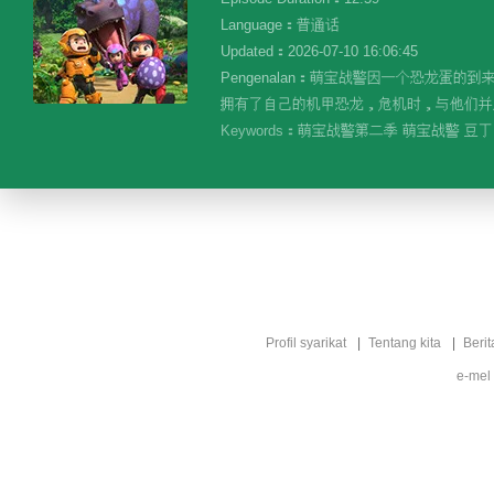
Language：普通话
Updated：2026-07-10 16:06:45
Pengenalan：萌宝战警因一个恐龙
拥有了自己的机甲恐龙，危机时，与他们并肩
Keywords：
萌宝战警第二季 萌宝战警 豆丁
Profil syarikat
Tentang kita
Berit
e-mel