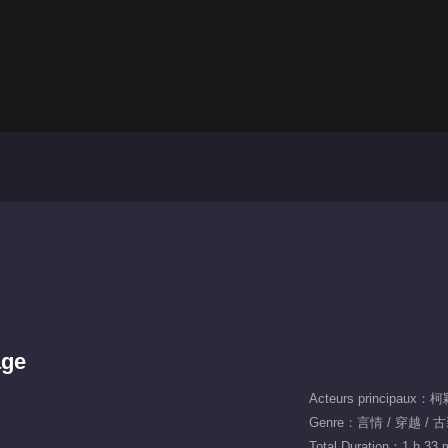
age
Acteurs principaux：
Genre：言情 / 穿越 / 
Total Duration：1 h 33 