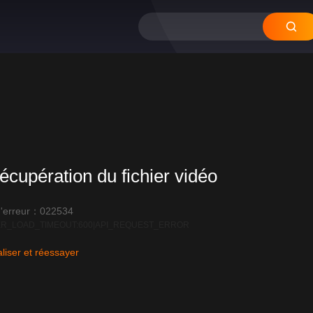
écupération du fichier vidéo
'erreur：022534
R_LOAD_TIMEOUT:600|API_REQUEST_ERROR
liser et réessayer