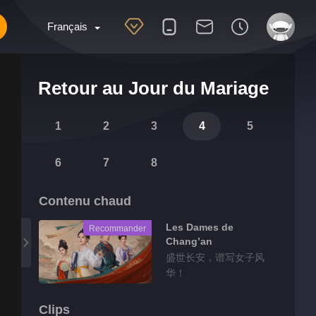
Français
Retour au Jour du Mariage
1
2
3
4
5
6
7
8
Contenu chaud
Les Dames de
Recommander
Chang’an
盛世长安，谱写女子风
华！
Clips