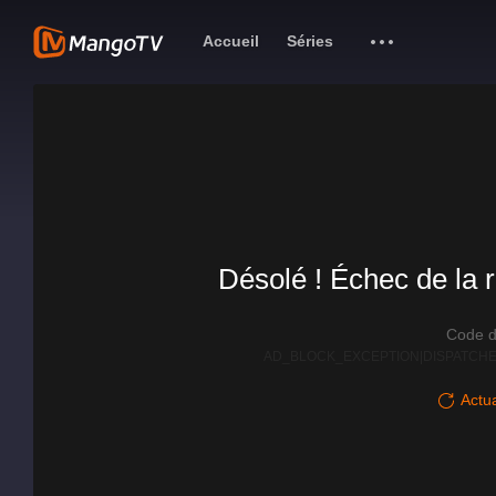
Accueil
Séries
Désolé ! Échec de la r
Code d
AD_BLOCK_EXCEPTION|DISPATCHE
Actua