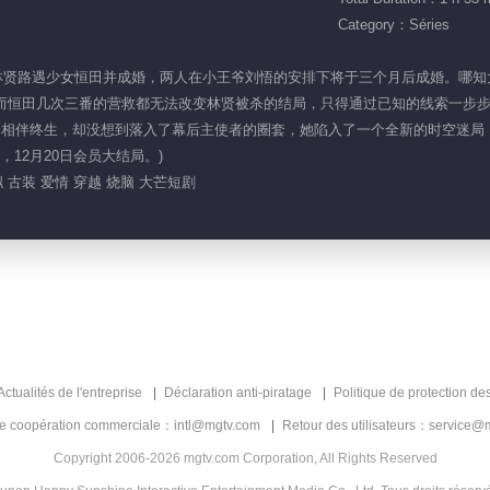
Category：Séries
，大将军林贤路遇少女恒田并成婚，两人在小王爷刘悟的安排下将于三个月后成婚。
然而恒田几次三番的营救都无法改变林贤被杀的结局，只得通过已知的线索一步
贤相伴终生，却没想到落入了幕后主使者的圈套，她陷入了一个全新的时空迷局，难
12月20日会员大结局。)
 古装 爱情 穿越 烧脑 大芒短剧
Actualités de l'entreprise
Déclaration anti-piratage
Politique de protection de
de coopération commerciale：intl@mgtv.com
Retour des utilisateurs：service@
Copyright 2006-2026 mgtv.com Corporation, All Rights Reserved