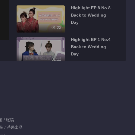
Highlight EP 8 No.8
Back to Wedding
Day
01:23
Highlight EP 1 No.4
Back to Wedding
Day
01:12
Highlight EP 8 No.5
Back to Wedding
Day
00:55
Highlight EP 8 No.6
Back to Wedding
Day
柯颖 / 张瑞
00:23
古装 / 芒果出品
Highlight EP 8 No.7
min