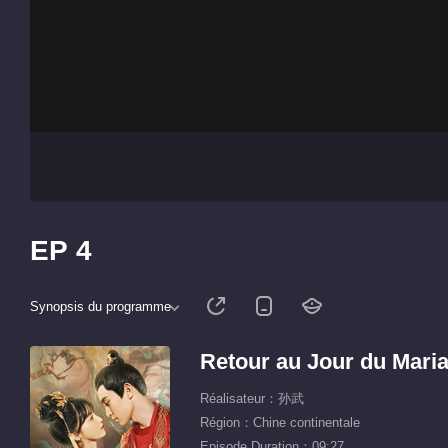
EP 4
Synopsis du programme
Retour au Jour du Mari
Réalisateur：孙武
Région：Chine continentale
Episode Duration：09:27