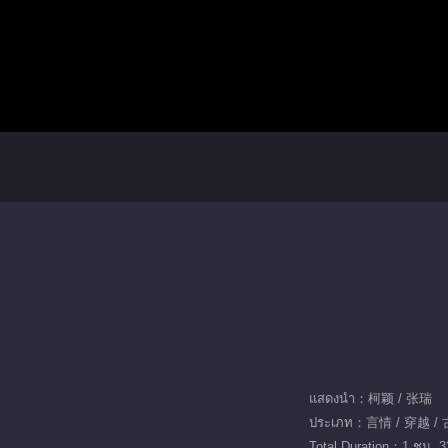
แสดงนำ：柯颖 / 张瑞
ประเภท：言情 / 穿越 /
Total Duration：1 ชม. 3