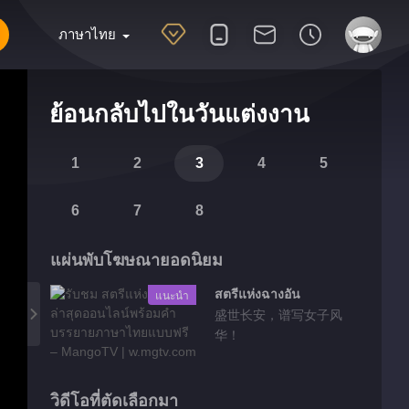
ภาษาไทย
ย้อนกลับไปในวันแต่งงาน
1
2
3
4
5
6
7
8
แผ่นพับโฆษณายอดนิยม
สตรีแห่งฉางอัน
แนะนำ
盛世长安，谱写女子风
华！
วิดีโอที่ตัดเลือกมา