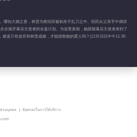
กลับไปในวันแต่งงาน
00:29
后成婚。哪知大婚之夜，林贤为救恒田被刺杀于乱刀之中。恒田从父亲手中偶得
一步步揭开幕后主使者的全盘计划。为追查真相，她跟随幕后主使者来到了
เน้น EP 7 No.4 ย้อน
道只有放弃和林贤成婚，才能拯救她的爱人吗？(12月15日中午11:30
กลับไปในวันแต่งงาน
00:24
เน้น EP 7 No.3 ย้อน
กลับไปในวันแต่งงาน
00:22
เน้น EP 7 No.2 ย้อน
กลับไปในวันแต่งงาน
ลส่วนบุคคล
ข้อตกลงในการให้บริการ
00:24
v.com
เน้น EP 7 No.1 ย้อน
กลับไปในวันแต่งงาน