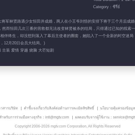
Category：ซีรี่ย์
的一个夜晚，大将军林贤路遇少女恒田并成婚，两人在小王爷刘悟的安排下将于三个月
前，然而恒田几次三番的营救都无法改变林贤被杀的结局，只得通过已知的线索
贤相伴终生，却没想到落入了幕后主使者的圈套，她陷入了一个全新的时空迷局，难
12月20日会员大结局。)
 古装 爱情 穿越 烧脑 大芒短剧
าวสารบริษัท
คำชี้แจงเกี่ยวกับลิงค์ต่อต้านการละเมิดลิขสิทธิ์
นโยบายคุ้มครองข้อมู
ลสำหรับการร่วมมือทางธุรกิจ：intl@mgtv.com
ผลตอบรับจากผู้ใช้งาน：service@mgt
Copyright 2006-2026 mgtv.com Corporation, All Rights Reserved