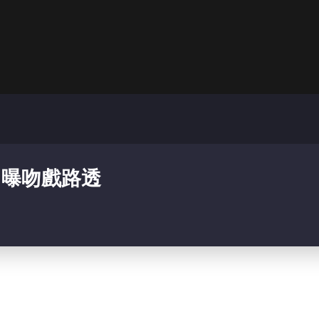
》曝吻戲路透