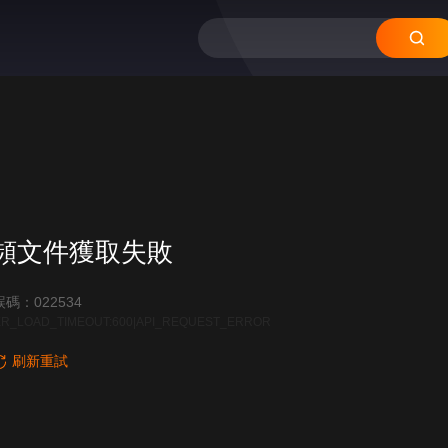
12
11
10
頻文件獲取失敗
碼：022534
R_LOAD_TIMEOUT:600|API_REQUEST_ERROR
刷新重試