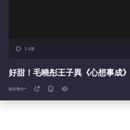
2.4萬
好甜！毛曉彤王子異《心想事成
節目簡介