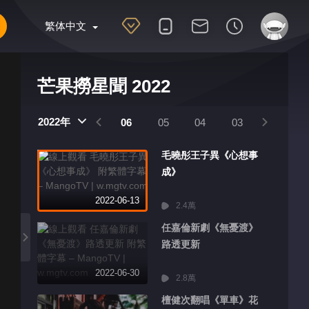
繁体中文
芒果撈星聞 2022
2022年
09
08
07
06
05
04
03
02
毛曉彤王子異《心想事
成》
2022-06-13
2.4萬
任嘉倫新劇《無憂渡》
路透更新
2022-06-30
2.8萬
檀健次翻唱《單車》花