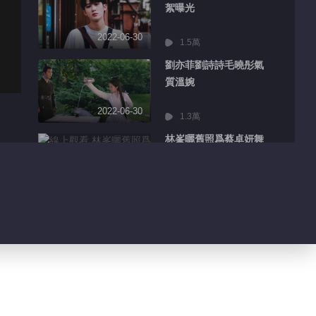
絮曝光
2022-06-30
1.5萬
劉亦菲劉詩詩毛曉彤氣
質溫婉
2022-06-30
1.3萬
林峯曬舊照爲蔡卓妍舞
台打call
2022-06-30
2348
張藝興告造謠網友維權
勝訴
2022-06-30
934
胡先煦發長文分享畢業
感受