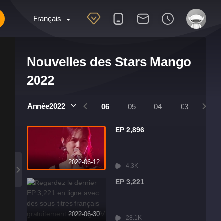
Français
Nouvelles des Stars Mango
2022
Année2022
0
09
08
07
06
05
04
03
02
EP 2,896
2022-06-12
4.3K
EP 3,221
2022-06-30
28.1K