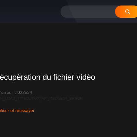
12
11
1
écupération du fichier vidéo
'erreur：022534
R_LOAD_TIMEOUT:600|API_REQUEST_ERROR
liser et réessayer