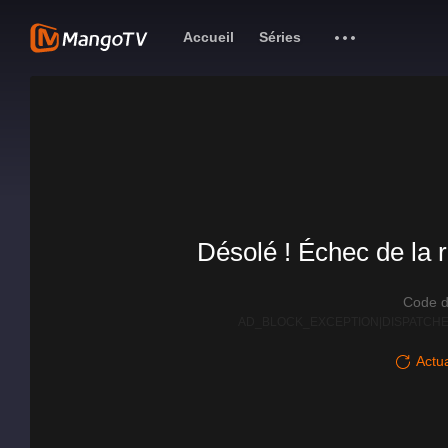
Accueil
Séries
Désolé ! Échec de la r
Code d
AD_BLOCK_EXCEPTION|DISPATCHE
Actua