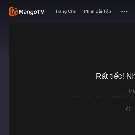
Trang Chủ
Phim Dài Tập
Rất tiếc! N
Mã
AD_BLOCK_EXCEPTION|DISPATCHE
L