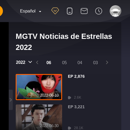
Español
MGTV Noticias de Estrellas
2022
2022
09
08
07
06
05
04
03
02
01
EP 2,876
2022-06-10
2.6K
EP 3,221
2022-06-30
28.1K