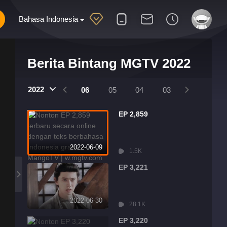
Bahasa Indonesia
Berita Bintang MGTV 2022
2022
09
08
07
06
05
04
03
02
01
EP 2,859
2022-06-09
1.5K
EP 3,221
2022-06-30
28.1K
EP 3,220