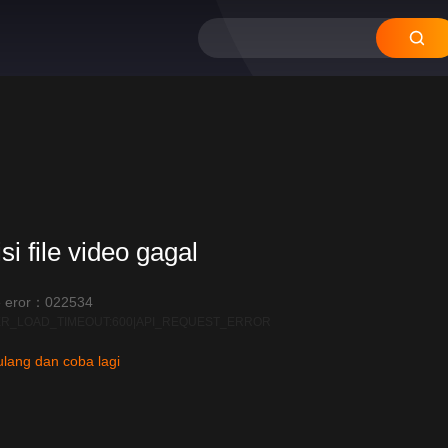
12
11
10
si file video gagal
 eror：022534
R_LOAD_TIMEOUT:600|API_REQUEST_ERROR
lang dan coba lagi