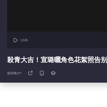
1345
殺青大吉！宣璐曬角色花絮照告
節目簡介