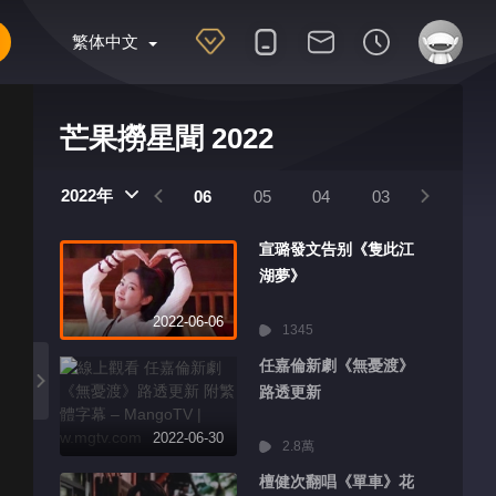
繁体中文
芒果撈星聞 2022
2022年
09
08
07
06
05
04
03
02
宣璐發文告别《隻此江
湖夢》
2022-06-06
1345
任嘉倫新劇《無憂渡》
路透更新
2022-06-30
2.8萬
檀健次翻唱《單車》花