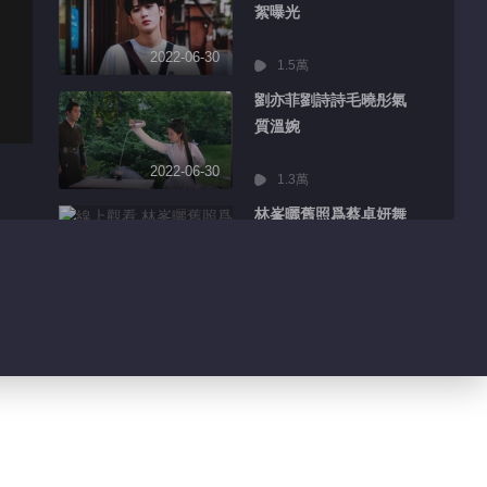
絮曝光
2022-06-30
1.5萬
劉亦菲劉詩詩毛曉彤氣
質溫婉
2022-06-30
1.3萬
林峯曬舊照爲蔡卓妍舞
台打call
2022-06-30
2348
張藝興告造謠網友維權
勝訴
2022-06-30
934
胡先煦發長文分享畢業
感受