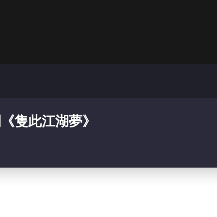
别《隻此江湖夢》