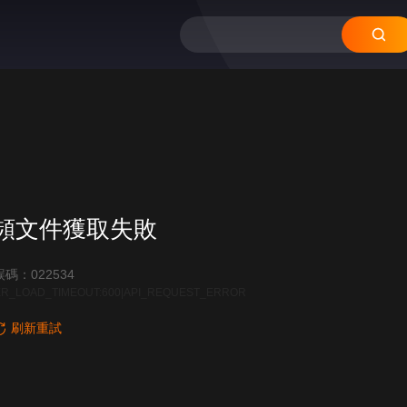
12
11
10
頻文件獲取失敗
碼：022534
R_LOAD_TIMEOUT:600|API_REQUEST_ERROR
刷新重試