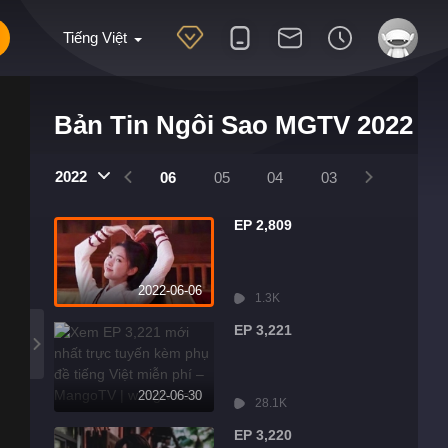
Tiếng Việt
Bản Tin Ngôi Sao MGTV 2022
2022
09
08
07
06
05
04
03
02
01
EP 2,809
2022-06-06
1.3K
EP 3,221
2022-06-30
28.1K
EP 3,220