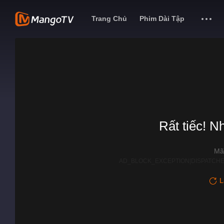
Trang Chủ
Phim Dài Tập
Rất tiếc! N
Mã
AD_BLOCK_EXCEPTION|DISPATCHE
L