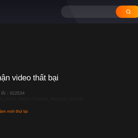
12
11
10
hận video thất bại
 lỗi：022534
R_LOAD_TIMEOUT:600|API_REQUEST_ERROR
àm mới thử lại