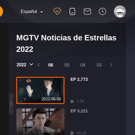
Español
MGTV Noticias de Estrellas
2022
2022
09
08
07
06
05
04
03
02
01
EP 2,772
2022-06-04
1.3K
EP 3,221
2022-06-30
28.1K