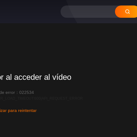
12
11
10
or al acceder al vídeo
 de error：022534
R_LOAD_TIMEOUT:600|API_REQUEST_ERROR
izar para reintentar