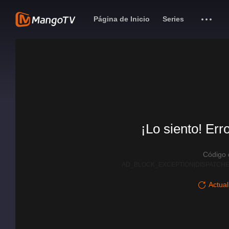
Página de Inicio
Series
¡Lo siento! Err
Código
AD_BLOCK_EXCEPTION|DISPATCHE
Actual