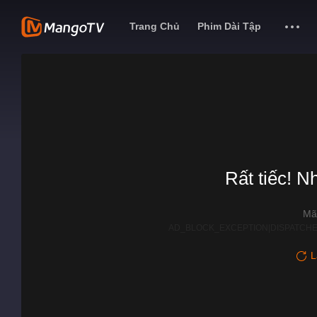
Trang Chủ
Phim Dài Tập
Rất tiếc! N
Mã
AD_BLOCK_EXCEPTION|DISPATCHE
L