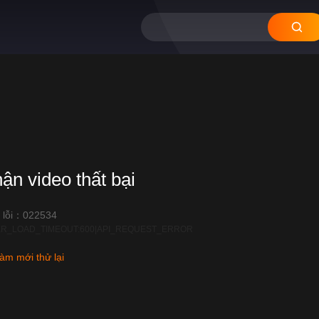
12
11
10
hận video thất bại
 lỗi：022534
R_LOAD_TIMEOUT:600|API_REQUEST_ERROR
àm mới thử lại