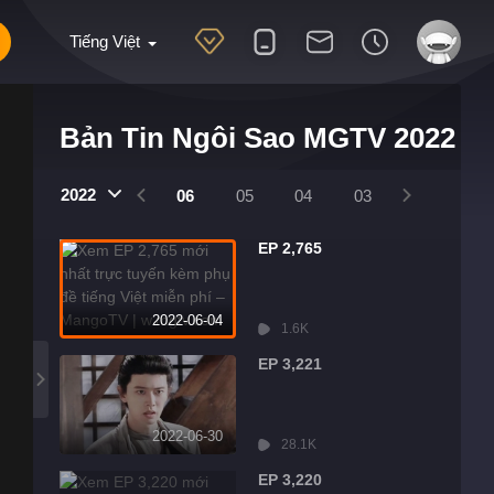
Tiếng Việt
Bản Tin Ngôi Sao MGTV 2022
2022
09
08
07
06
05
04
03
02
01
EP 2,765
2022-06-04
1.6K
EP 3,221
2022-06-30
28.1K
EP 3,220