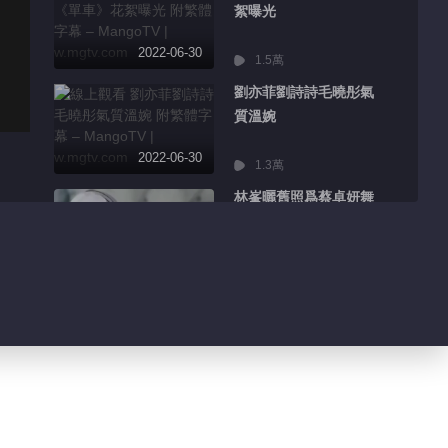
絮曝光
2022-06-30
1.5萬
劉亦菲劉詩詩毛曉彤氣
質溫婉
2022-06-30
1.3萬
林峯曬舊照爲蔡卓妍舞
台打call
2022-06-30
2348
張藝興告造謠網友維權
勝訴
2022-06-30
934
胡先煦發長文分享畢業
感受