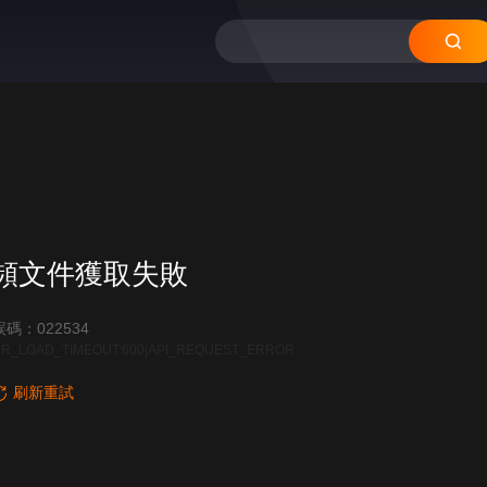
12
11
10
頻文件獲取失敗
碼：022534
R_LOAD_TIMEOUT:600|API_REQUEST_ERROR
刷新重試