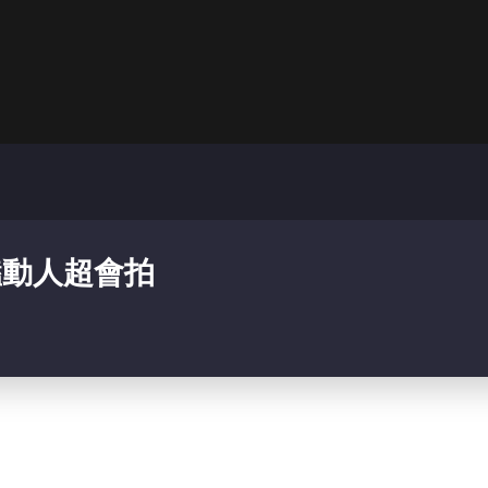
豔動人超會拍