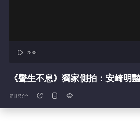
2888
《聲生不息》獨家側拍：安崎明
節目簡介