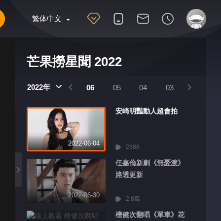
繁体中文
芒果撈星聞 2022
2022年
09
08
07
06
05
04
03
02
安崎明豔動人超會拍
2022-06-04
2888
任嘉倫新劇《無憂渡》
路透更新
2022-06-30
2.8萬
檀健次翻唱《單車》花