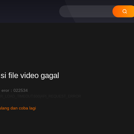
12
11
10
si file video gagal
 eror：022534
R_LOAD_TIMEOUT:600|API_REQUEST_ERROR
lang dan coba lagi