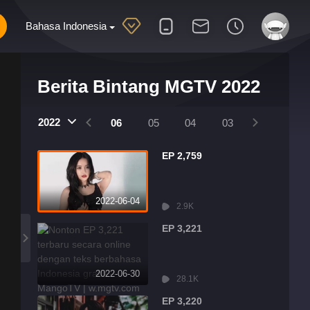
Bahasa Indonesia
Berita Bintang MGTV 2022
2022
09
08
07
06
05
04
03
02
01
EP 2,759
2022-06-04
2.9K
EP 3,221
2022-06-30
28.1K
EP 3,220