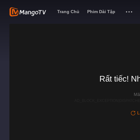
Trang Chủ
Phim Dài Tập
Rất tiếc! N
Mã
AD_BLOCK_EXCEPTION|DISPATCHE
L