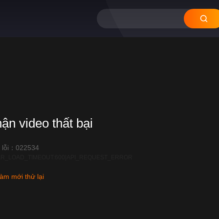
12
11
10
09
hận video thất bại
 lỗi：022534
R_LOAD_TIMEOUT:600|API_REQUEST_ERROR
àm mới thử lại