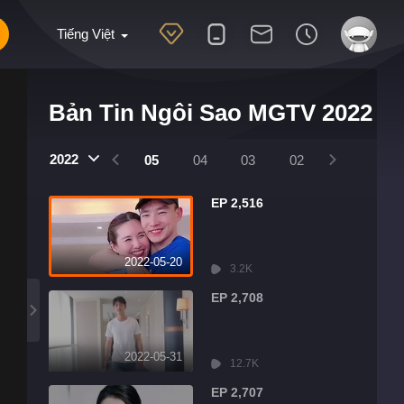
Tiếng Việt
Bản Tin Ngôi Sao MGTV 2022
2022
08
07
06
05
04
03
02
01
EP 2,516
2022-05-20
3.2K
EP 2,708
2022-05-31
12.7K
EP 2,707