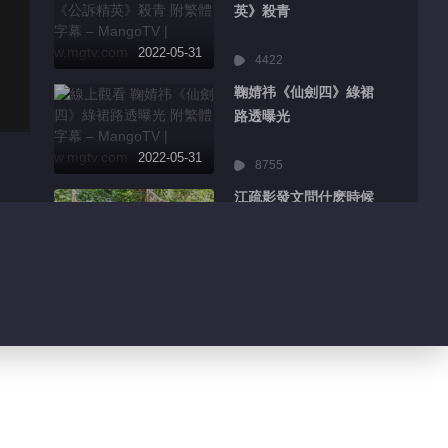
英》殺青
2022-05-31
4422
鞠婧祎《仙劍四》綠裙
路透曝光
2022-05-31
8755
江疏影發文問什麽時候
再出遊
2022-05-31
2471
翟潇聞曬超長Vlog分
享做菜日常
2022-05-31
6430
吳謹言圍觀徐夢桃追
《傳家》