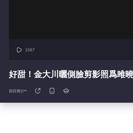
1587
好甜！金大川曬側臉剪影照爲雎
節目簡介