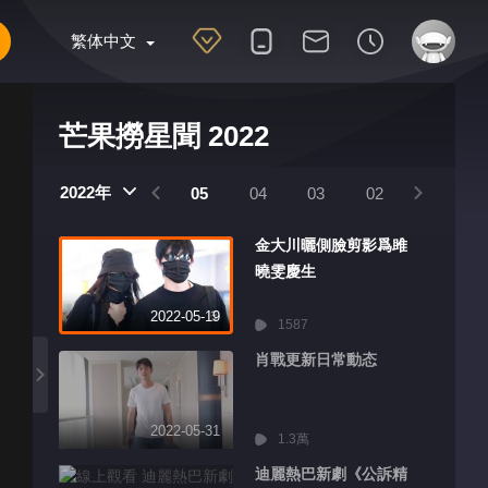
繁体中文
芒果撈星聞 2022
2022年
08
07
06
05
04
03
02
01
金大川曬側臉剪影爲雎
曉雯慶生
2022-05-19
1587
肖戰更新日常動态
2022-05-31
1.3萬
迪麗熱巴新劇《公訴精