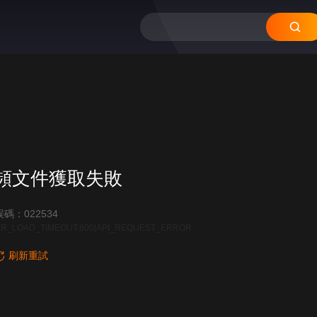
12
11
10
09
頻文件獲取失敗
碼：022534
R_LOAD_TIMEOUT:600|API_REQUEST_ERROR
刷新重試