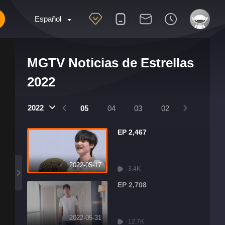
Español
MGTV Noticias de Estrellas
2022
2022
08
07
06
05
04
03
02
01
EP 2,467
2022-05-17
3.4K
EP 2,708
2022-05-31
12.7K