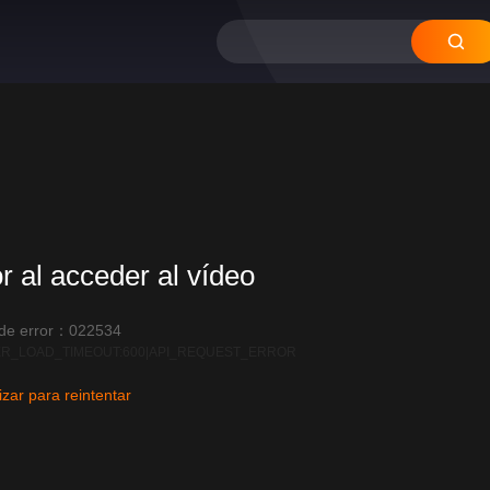
12
11
10
09
or al acceder al vídeo
 de error：022534
R_LOAD_TIMEOUT:600|API_REQUEST_ERROR
izar para reintentar