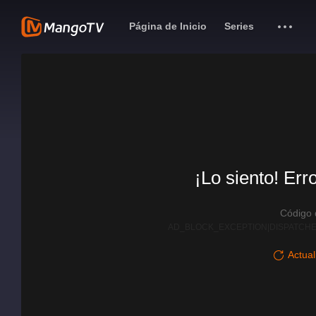
Página de Inicio
Series
¡Lo siento! Err
Código
AD_BLOCK_EXCEPTION|DISPATCHE
Actual