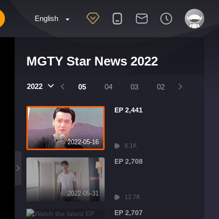
English
MGTY Star News 2022
2022
08
07
06
05
04
03
02
01
EP 2,441
2022-05-16
6.1K
EP 2,708
2022-05-31
12.7K
EP 2,707