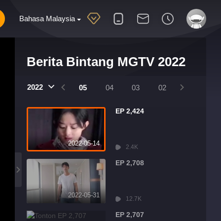
Bahasa Malaysia
Berita Bintang MGTV 2022
2022
08
07
06
05
04
03
02
01
EP 2,424
2022-05-14
2.4K
EP 2,708
2022-05-31
12.7K
EP 2,707