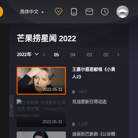
简体中文
芒果捞星闻 2022
2022年
08
07
06
05
04
03
02
01
王嘉尔感恩献唱《小黄
人2》
2022-05-11
1677
肖战更新日常动态
2022-05-31
1.3万
迪丽热巴新剧《公诉精