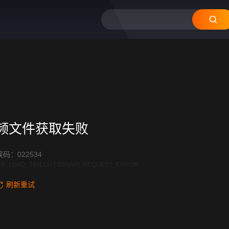
12
11
10
09
频文件获取失败
码：022534
R_LOAD_TIMEOUT:600|API_REQUEST_ERROR
刷新重试