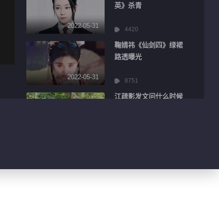
英》杀青
2022-05-31
4420
鞠婧祎《仙剑四》绿裙
路透曝光
2022-05-31
8751
江疏影发文问什么时候
再出游
2022-05-31
2471
翟潇闻晒超长Vlog分
享做菜日常
2022-05-31
6430
吴谨言围观徐梦桃追
《传家》