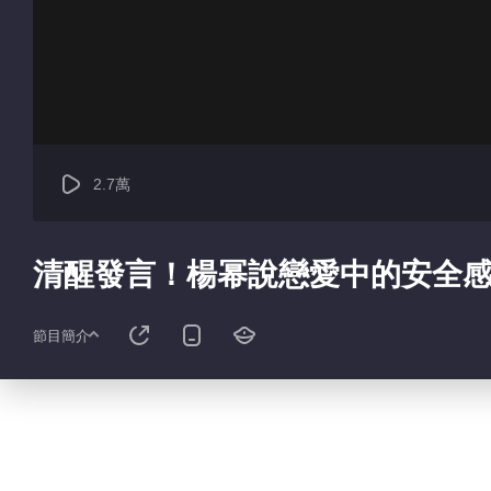
2.7萬
清醒發言！楊幂說戀愛中的安全
節目簡介