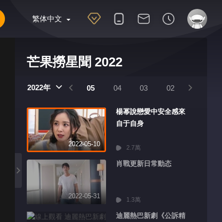
繁体中文
芒果撈星聞 2022
2022年
08
07
06
05
04
03
02
01
楊幂說戀愛中安全感來
自于自身
2022-05-10
2.7萬
肖戰更新日常動态
2022-05-31
1.3萬
迪麗熱巴新劇《公訴精