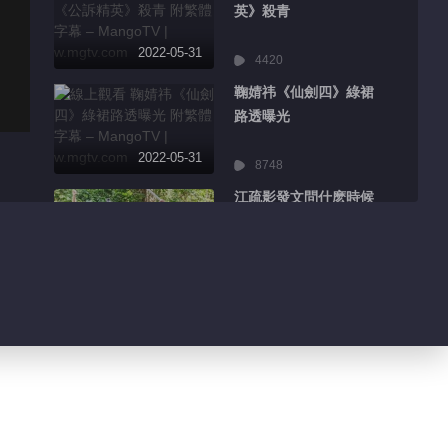
英》殺青
2022-05-31
4420
鞠婧祎《仙劍四》綠裙
路透曝光
2022-05-31
8748
江疏影發文問什麽時候
再出遊
2022-05-31
2471
翟潇聞曬超長Vlog分
享做菜日常
2022-05-31
6430
吳謹言圍觀徐夢桃追
《傳家》