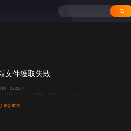
12
11
10
09
頻文件獲取失敗
碼：022534
R_LOAD_TIMEOUT:600|API_REQUEST_ERROR
刷新重試