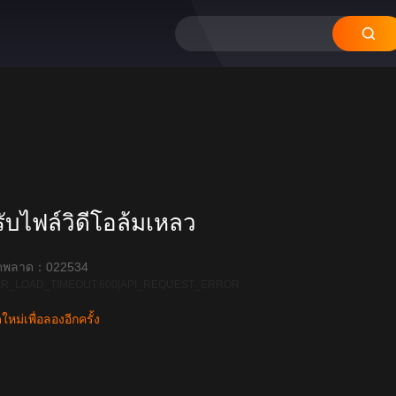
12
11
10
09
บไฟล์วิดีโอล้มเหลว
ิดพลาด：022534
R_LOAD_TIMEOUT:600|API_REQUEST_ERROR
หม่เพื่อลองอีกครั้ง