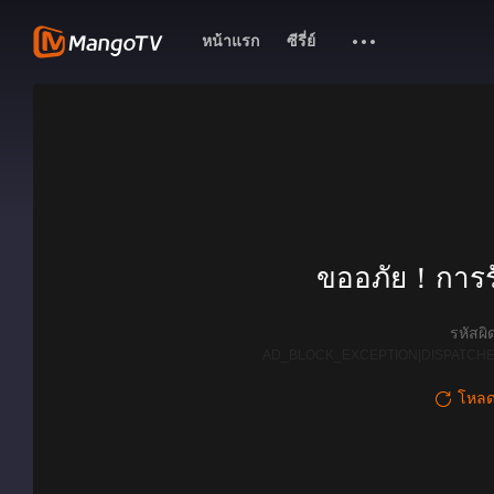
หน้าแรก
ซีรี่ย์
ขออภัย！การรั
รหัสผ
AD_BLOCK_EXCEPTION|DISPATCHE
โหลดใ