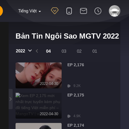
Tiếng Việt
Bản Tin Ngôi Sao MGTV 2022
2022
07
06
05
04
03
02
01
EP 2,176
2022-04-30
9.2K
EP 2,175
2022-04-30
4.9K
EP 2,174