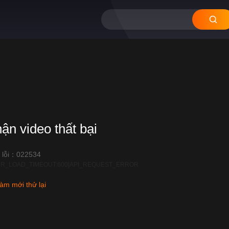
12
11
10
09
08
hận video thất bại
 lỗi：022534
R_LOAD_TIMEOUT:600|API_REQUEST_ERROR
àm mới thử lại