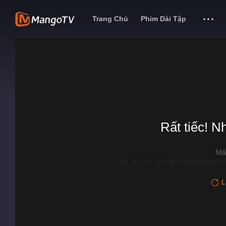
Trang Chủ
Phim Dài Tập
Rất tiếc! N
Mã
AD_BLOCK_EXCEPTION|DISPATCHE
L