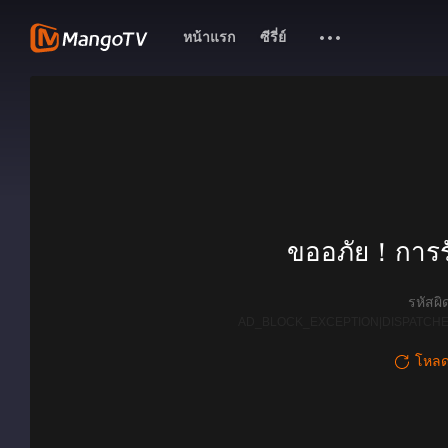
หน้าแรก
ซีรี่ย์
ขออภัย！การรั
รหัสผ
AD_BLOCK_EXCEPTION|DISPATCHE
โหลดใ