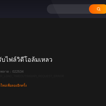
12
11
10
09
08
บไฟล์วิดีโอล้มเหลว
ิดพลาด：022534
R_LOAD_TIMEOUT:600|API_REQUEST_ERROR
หม่เพื่อลองอีกครั้ง