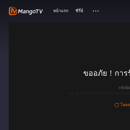
หน้าแรก
ซีรี่ย์
ขออภัย！การรั
รหัสผ
AD_BLOCK_EXCEPTION|DISPATCHE
โหลดใ