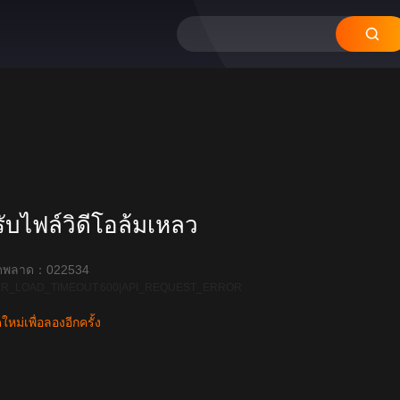
12
11
10
09
08
บไฟล์วิดีโอล้มเหลว
ิดพลาด：022534
R_LOAD_TIMEOUT:600|API_REQUEST_ERROR
หม่เพื่อลองอีกครั้ง