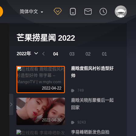
简体中文
芒果捞星闻 2022
2022年
07
06
05
04
03
02
01
鹿晗度假风衬衫造型好
帅
2022-04-22
749
鹿晗关晓彤聚餐后一起
回家
2022-04-30
9243
李易峰晒新发色自拍