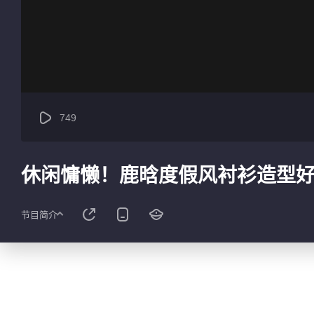
749
休闲慵懒！鹿晗度假风衬衫造型
节目简介