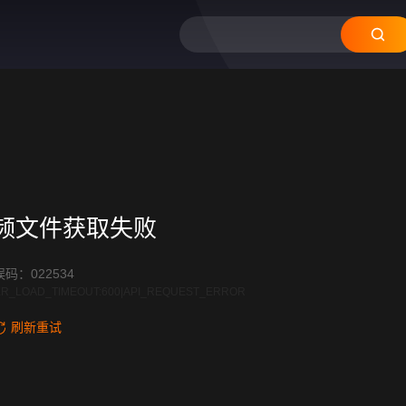
12
11
10
09
08
频文件获取失败
码：022534
R_LOAD_TIMEOUT:600|API_REQUEST_ERROR
刷新重试