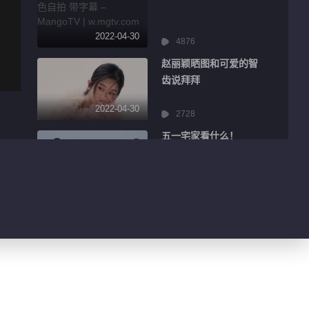
2022-04-30
4876
赵丽颖晒图和可爱的智
齿说拜拜
2022-04-30
2728
五一宅家看什么！
2022-04-30
7896
彭昱畅闪电瘦身满屏少
年感
2022-04-30
1.3万
王祖蓝歪头打招呼画面
感十足