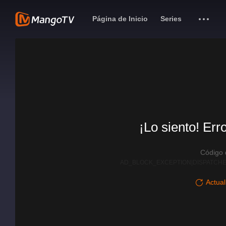
Página de Inicio
Series
¡Lo siento! Err
Código
AD_BLOCK_EXCEPTION|DISPATCHE
Actual