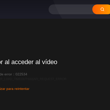
12
11
10
09
08
or al acceder al vídeo
 de error：022534
R_LOAD_TIMEOUT:600|API_REQUEST_ERROR
izar para reintentar