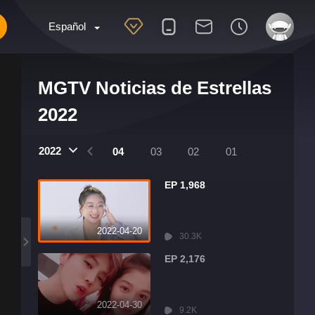
Español
MGTV Noticias de Estrellas
2022
2022
07
06
05
04
03
02
01
EP 1,968
2022-04-20
30.3K
EP 2,176
2022-04-30
9.2K