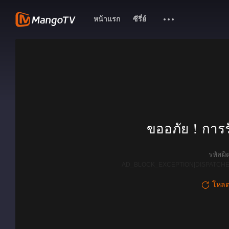
หน้าแรก
ซีรี่ย์
ขออภัย！การรั
รหัสผ
AD_BLOCK_EXCEPTION|DISPATCHE
โหลดใ