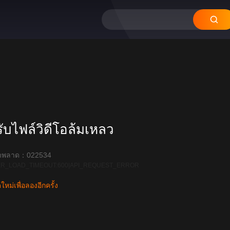
12
11
10
09
08
บไฟล์วิดีโอล้มเหลว
ิดพลาด：022534
R_LOAD_TIMEOUT:600|API_REQUEST_ERROR
หม่เพื่อลองอีกครั้ง