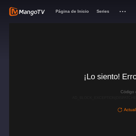
Página de Inicio
Series
¡Lo siento! Err
Código
AD_BLOCK_EXCEPTION|DISPATCHE
Actual