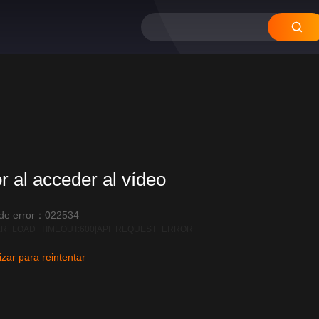
12
11
10
09
08
or al acceder al vídeo
 de error：022534
R_LOAD_TIMEOUT:600|API_REQUEST_ERROR
izar para reintentar