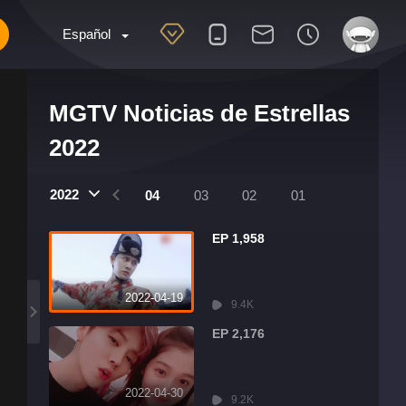
Español
MGTV Noticias de Estrellas
2022
2022
07
06
05
04
03
02
01
EP 1,958
2022-04-19
9.4K
EP 2,176
2022-04-30
9.2K