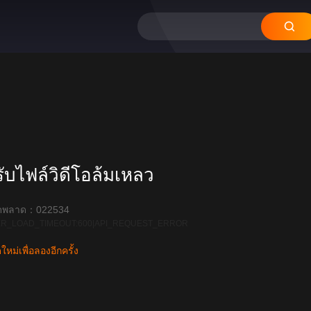
12
11
10
09
08
บไฟล์วิดีโอล้มเหลว
ิดพลาด：022534
R_LOAD_TIMEOUT:600|API_REQUEST_ERROR
หม่เพื่อลองอีกครั้ง