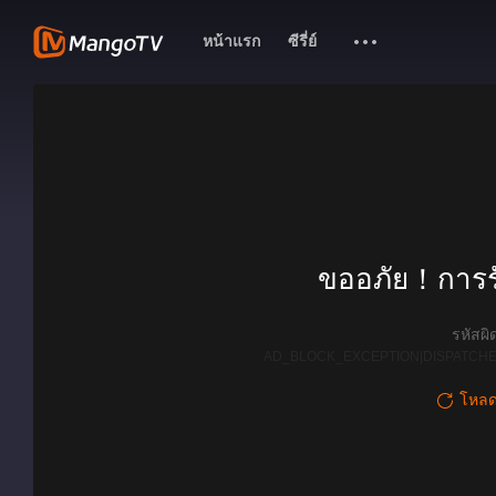
หน้าแรก
ซีรี่ย์
ขออภัย！การรั
รหัสผ
AD_BLOCK_EXCEPTION|DISPATCHE
โหลดใ