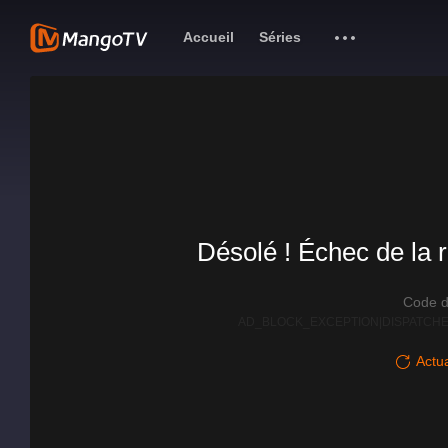
Accueil
Séries
Désolé ! Échec de la r
Code d
AD_BLOCK_EXCEPTION|DISPATCHE
Actua