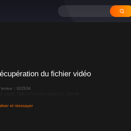
12
11
10
09
0
écupération du fichier vidéo
'erreur：022534
R_LOAD_TIMEOUT:600|API_REQUEST_ERROR
liser et réessayer