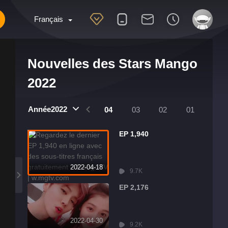
Français
Nouvelles des Stars Mango
2022
Année2022
8
07
06
05
04
03
02
01
EP 1,940
2022-04-18
9.7K
EP 2,176
2022-04-30
9.2K