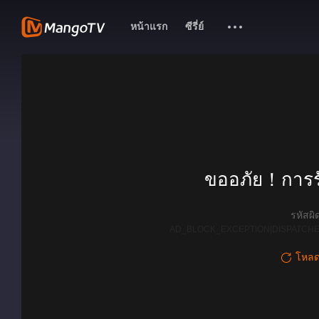
หน้าแรก
ซีรี่ย์
ขออภัย！การรั
รหัสผ
AD_BLOCK_EXCEPTION|DISPATCHE
โหลดใ