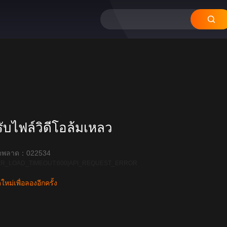
12
11
10
09
08
บไฟล์วิดีโอล้มเหลว
ิดพลาด：022534
R_LOAD_TIMEOUT:600|API_REQUEST_ERROR
หม่เพื่อลองอีกครั้ง