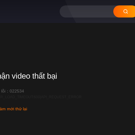
12
11
10
09
08
hận video thất bại
 lỗi：022534
R_LOAD_TIMEOUT:600|API_REQUEST_ERROR
àm mới thử lại