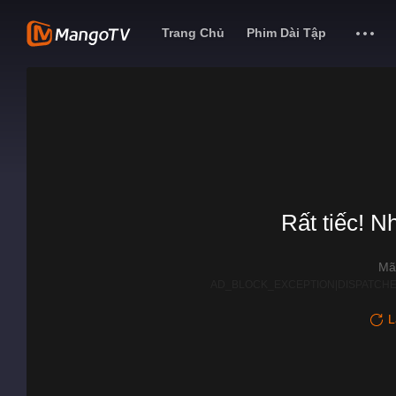
Trang Chủ
Phim Dài Tập
Rất tiếc! N
Mã
AD_BLOCK_EXCEPTION|DISPATCHE
L