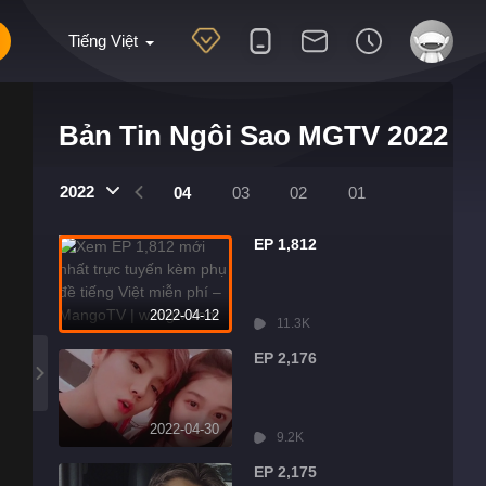
Tiếng Việt
Bản Tin Ngôi Sao MGTV 2022
2022
07
06
05
04
03
02
01
EP 1,812
2022-04-12
11.3K
EP 2,176
2022-04-30
9.2K
EP 2,175