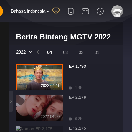
Bahasa Indonesia
Berita Bintang MGTV 2022
2022
07
06
05
04
03
02
01
EP 1,793
2022-04-11
1.4K
EP 2,176
2022-04-30
9.2K
EP 2,175