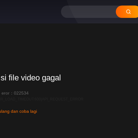
12
11
10
09
08
si file video gagal
 eror：022534
R_LOAD_TIMEOUT:600|API_REQUEST_ERROR
lang dan coba lagi