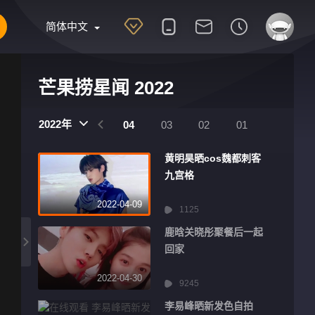
简体中文
芒果捞星闻 2022
2022年
07
06
05
04
03
02
01
黄明昊晒cos魏都刺客
九宫格
2022-04-09
1125
鹿晗关晓彤聚餐后一起
回家
2022-04-30
9245
李易峰晒新发色自拍