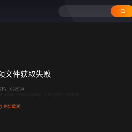
12
11
10
09
08
频文件获取失败
码：022534
R_LOAD_TIMEOUT:600|API_REQUEST_ERROR
刷新重试