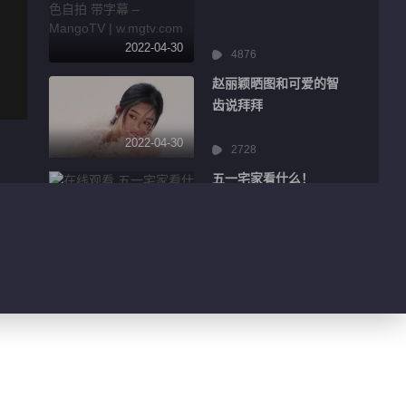
2022-04-30
4876
赵丽颖晒图和可爱的智
齿说拜拜
2022-04-30
2728
五一宅家看什么！
2022-04-30
7896
彭昱畅闪电瘦身满屏少
年感
2022-04-30
1.3万
王祖蓝歪头打招呼画面
感十足