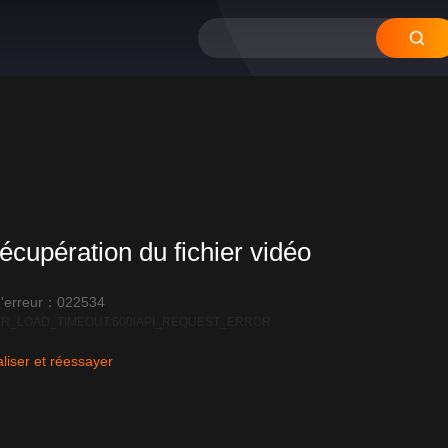
12
11
10
09
0
écupération du fichier vidéo
'erreur：022534
R_LOAD_TIMEOUT:600|API_REQUEST_ERROR
liser et réessayer