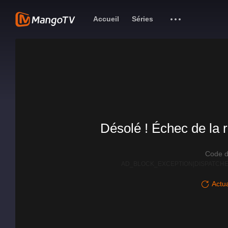
Accueil
Séries
Désolé ! Échec de la r
Code d
AD_BLOCK_EXCEPTION|DISPATCHE
Actua