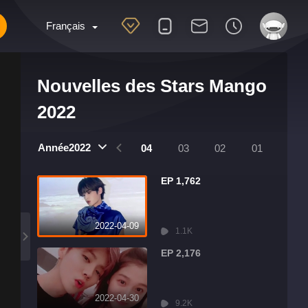
Français
Nouvelles des Stars Mango
2022
Année2022
8
07
06
05
04
03
02
01
EP 1,762
2022-04-09
1.1K
EP 2,176
2022-04-30
9.2K