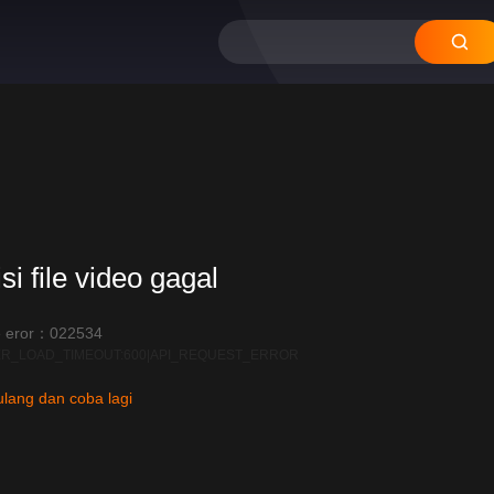
12
11
10
09
08
si file video gagal
 eror：022534
R_LOAD_TIMEOUT:600|API_REQUEST_ERROR
lang dan coba lagi