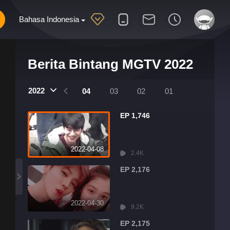
Bahasa Indonesia
Berita Bintang MGTV 2022
2022
07
06
05
04
03
02
01
EP 1,746
2022-04-08
2.4K
EP 2,176
2022-04-30
9.2K
EP 2,175