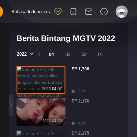
Bahasa Indonesia
Berita Bintang MGTV 2022
2022
07
06
05
04
03
02
01
EP 1,708
2022-04-07
7.2K
EP 2,176
2022-04-30
9.2K
EP 2,175