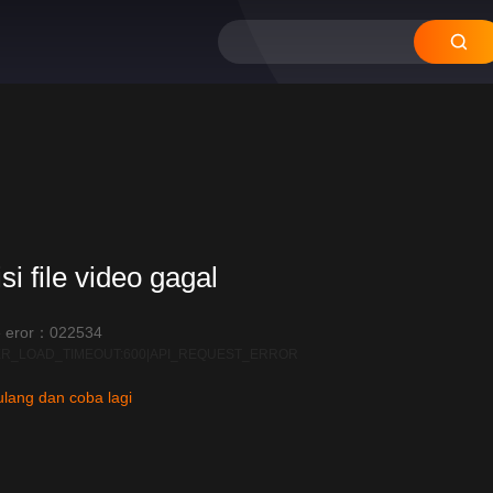
12
11
10
09
08
si file video gagal
 eror：022534
R_LOAD_TIMEOUT:600|API_REQUEST_ERROR
lang dan coba lagi