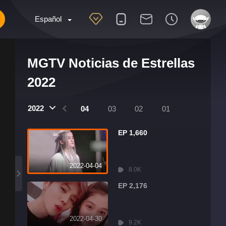
Español
MGTV Noticias de Estrellas
2022
2022
07
06
05
04
03
02
01
EP 1,660
2022-04-04
8.0K
EP 2,176
2022-04-30
9.2K