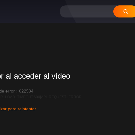
12
11
10
09
08
or al acceder al vídeo
 de error：022534
R_LOAD_TIMEOUT:600|API_REQUEST_ERROR
izar para reintentar