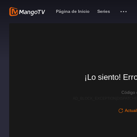
Página de Inicio
Series
¡Lo siento! Err
Código
AD_BLOCK_EXCEPTION|DISPATCHE
Actual