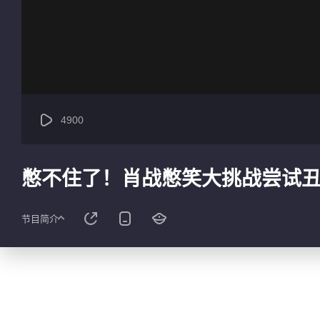
4900
憋不住了！肖战憋笑大挑战尝试
节目简介