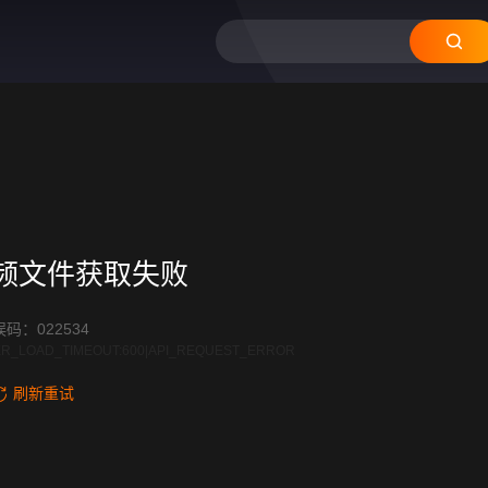
12
11
10
09
08
频文件获取失败
码：022534
R_LOAD_TIMEOUT:600|API_REQUEST_ERROR
刷新重试