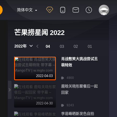
简体中文
芒果捞星闻 2022
2022年
07
06
05
04
03
02
01
肖战憋笑大挑战尝试丑
萌特效
2022-04-03
4900
鹿晗关晓彤聚餐后一起
回家
2022-04-30
9243
李易峰晒新发色自拍