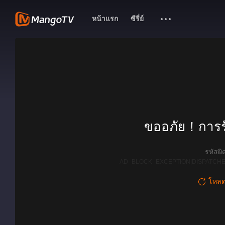
หน้าแรก
ซีรี่ย์
ขออภัย！การรั
รหัสผ
AD_BLOCK_EXCEPTION|DISPATCHE
โหลดใ