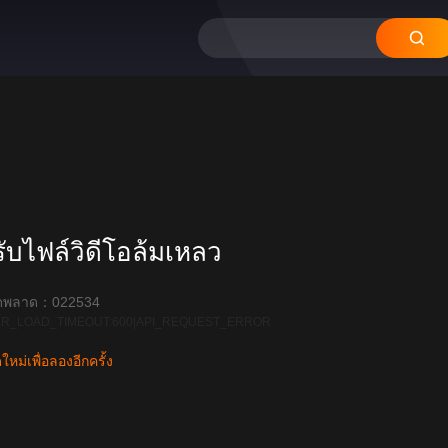
12
11
10
09
08
บไฟล์วิดีโอล้มเหลว
ิดพลาด：022534
R_LOAD_TIMEOUT:600|API_REQUEST_ERROR
หม่เพื่อลองอีกครั้ง