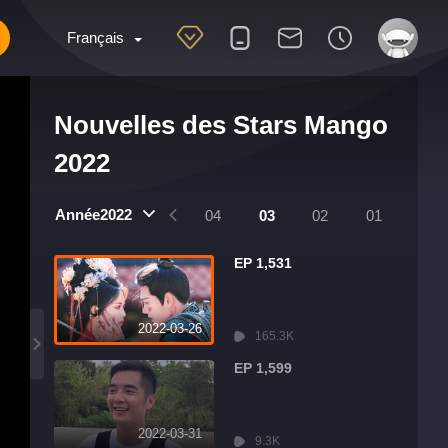
Français
Nouvelles des Stars Mango
2022
Année2022
8
07
06
05
04
03
02
01
EP 1,531
2022-03-26
165.3K
EP 1,599
2022-03-31
9.3K