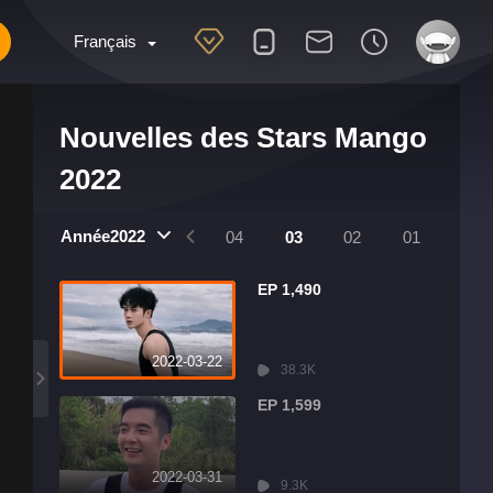
Français
Nouvelles des Stars Mango
2022
Année2022
8
07
06
05
04
03
02
01
EP 1,490
2022-03-22
38.3K
EP 1,599
2022-03-31
9.3K