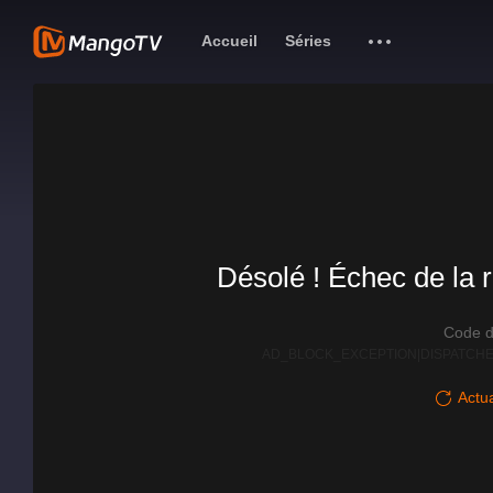
Accueil
Séries
Désolé ! Échec de la r
Code d
AD_BLOCK_EXCEPTION|DISPATCHE
Actua