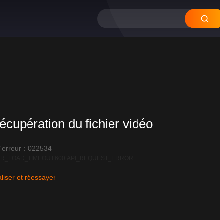
12
11
10
09
0
écupération du fichier vidéo
'erreur：022534
R_LOAD_TIMEOUT:600|API_REQUEST_ERROR
liser et réessayer