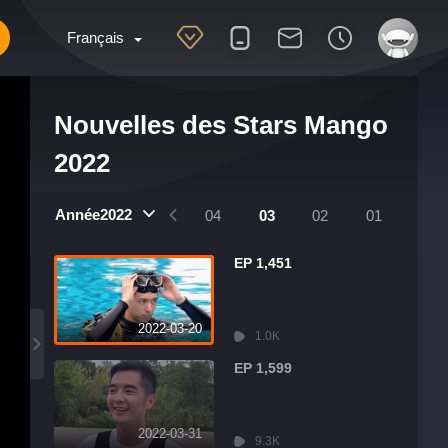
Français
Nouvelles des Stars Mango
2022
Année2022
8
07
06
05
04
03
02
01
EP 1,451
2022-03-20
1.0K
EP 1,599
2022-03-31
9.3K