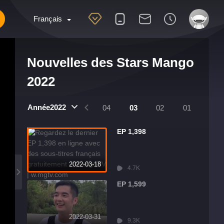
Français
Nouvelles des Stars Mango
2022
Année2022
8
07
06
05
04
03
02
01
EP 1,398
2022-03-18
4.7K
EP 1,599
2022-03-31
9.3K