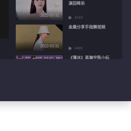
演回眸杀
2022-03-31
4163
金晨分享手指舞视频
2022-03-31
4485
《薄冰》高瀚宇陈小纭
同框对戏
2022-03-31
9010
周洁琼学习网球vlog
2022-03-31
1733
《长月烬明》杀青特辑
曝光