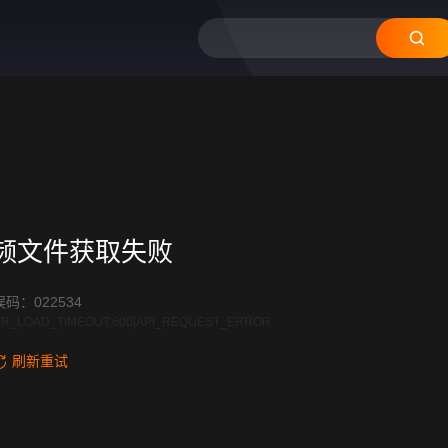
12
11
10
09
08
频文件获取失败
码：022534
R_LOAD_TIMEOUT:600|API_REQUEST_ERROR
刷新重试