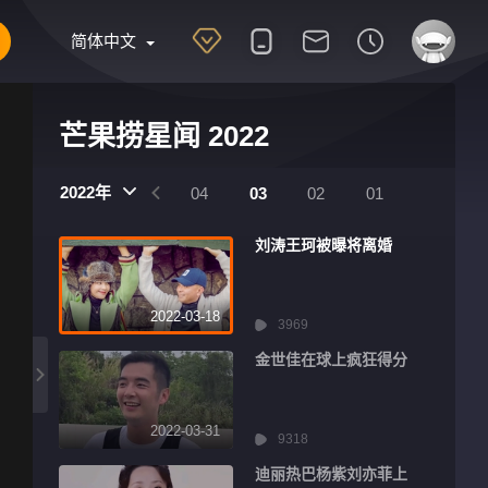
简体中文
芒果捞星闻 2022
2022年
07
06
05
04
03
02
01
刘涛王珂被曝将离婚
2022-03-18
3969
金世佳在球上疯狂得分
2022-03-31
9318
迪丽热巴杨紫刘亦菲上