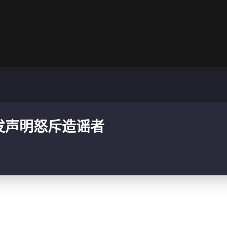
发声明怒斥造谣者