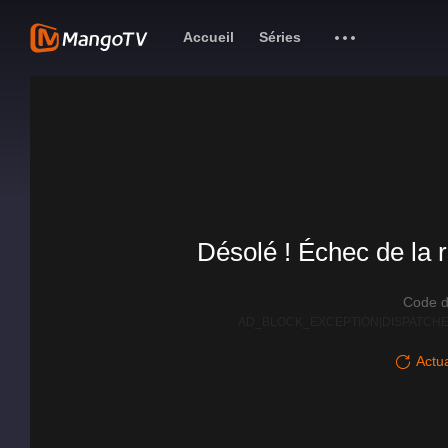
Accueil
Séries
Désolé ! Échec de la r
Code d
AD_BLOCK_EXCEPTION|DISPATCHE
Actua