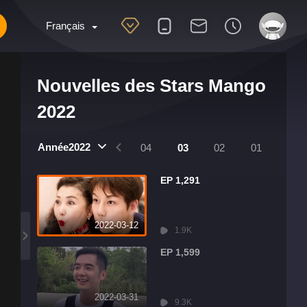
Français
Nouvelles des Stars Mango
2022
Année2022
8
07
06
05
04
03
02
01
EP 1,291
2022-03-12
1.9K
EP 1,599
2022-03-31
9.3K