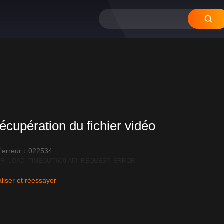
12
11
10
09
0
écupération du fichier vidéo
'erreur：022534
R_LOAD_TIMEOUT:600|API_REQUEST_ERROR
liser et réessayer